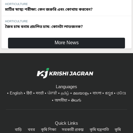
মাটির স্বাস্থ্য পরীক্ষা: কেন জরুরি এবং কোথায় করবেন?
HORTICULTURE
জৈব চাষ বনাম প্রচলিত চাষ: কোনটা লাভজনক?
More News
Languages
English
हिंदी
मराठी
ਪੰਜਾਬੀ
தமிழ்
മലയാളം
বাংলা
ಕನ್ನಡ
ଓଡିଆ
অসমীয়া
తెలుగు
Quick Links
বাড়ি
খবর
কৃষি শিক্ষা
সরকারী প্রকল্প
কৃষি যন্ত্রপাতি
কৃষি
বিশ্বকোষ
উদ্যান পালন
পশুপালন
শরীর ও স্বাস্থ্য
আবহাওয়া খবর