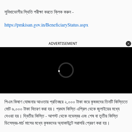
সুবিধাভোগীর স্থিতি পরীক্ষা করতে ক্লিক করুন -
https://pmkisan.gov.in/BeneficiaryStatus.aspx
ADVERTISEMENT
পিএম কিষাণ যোজনার আওতায় প্রতিবছর ২,০০০ টাকা করে কৃষকদের তিনটি কিস্তিতে
মোট ৬,০০০ টাকা বিতরণ করা হয়। প্রথম কিস্তি এপ্রিল থেকে জুলাইয়ের মধ্যে
দেওয়া হয়। দ্বিতীয় কিস্তি - আগস্ট থেকে নভেম্বর এবং শেষ বা তৃতীয় কিস্তি
ডিসেম্বর-মার্চ মাসের মধ্যে কৃষকদের অ্যাকাউন্টে সরাসরি প্রেরণ করা হয়।
প্রধানমন্ত্রী আয়ুষ্মান ভারত যোজনা- পিভিসি স্বাস্থ্যকার্ডে দেশের যে
আরও পড়ুন -